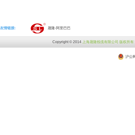
友情链接:
晟隆-阿里巴巴
Copyright © 2014
上海晟隆线缆有限公司 版权所有 沪I
沪公网