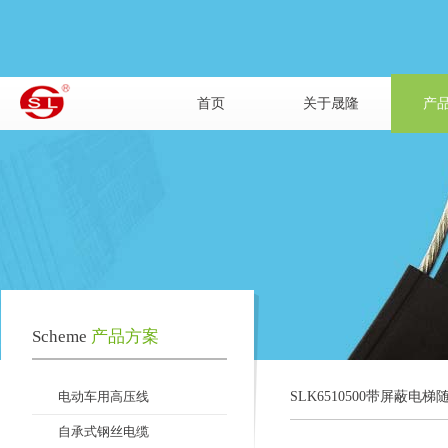
首页
关于晟隆
产
Scheme
产品方案
电动车用高压线
SLK6510500带屏蔽电
自承式钢丝电缆