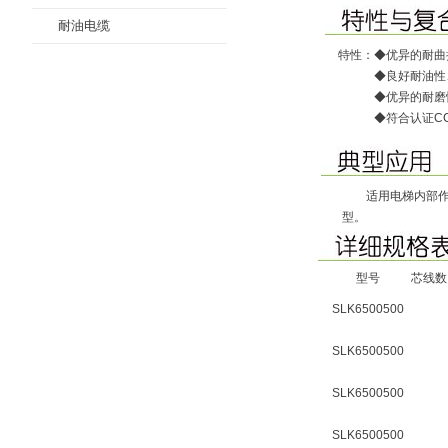
耐油电缆
特性：◆优异的耐曲
◆良好耐油性、
◆优异的耐磨性
◆符合认证CCC
适用电梯内部作随
型。
型号
芯线数
SLK6500500
SLK6500500
SLK6500500
SLK6500500