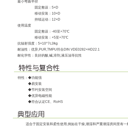
最小弯曲半径
固定敷设：5×D
移动安装：10×D
持续运动：12×D
使用温度
固定敷设：-40至+70℃
移动安装：+5至+70℃
抗辐射强度：5×10^7cJ/kg
耐油性：优异,PUR,TMPU符合DIN VDE0282+HD22.1
耐化学性：良好的酸,碱,溶剂,液压油等抗性
特性：◆功能强
◆易安装
◆节约安装空间
◆优异电磁性能
◆符合认证CE、RoHS
适合于固定安装和柔性使用,例如在干燥,潮湿和严重潮湿房间里有一