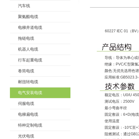
汽车线
聚氨酯电缆
电梯井道电缆
60227 IEC 01
拖链电缆
机器人电缆
导线：导体为单心或裸
行车起重电缆
绝缘：PVC/C型聚氯乙
卷筒电缆
颜色:无优先选用色
应用标准:GB5023.3-
耐扭转电缆
电气安装电缆
额定电压：U0/U 450
测试电压：2500V
伺服电缆
最小弯曲半径
电梯扁电缆
固定敷设：6×D(电
使用温度
特种定制电缆
固定敷设：-10℃至+
阻燃测试：通过GB12
光伏电缆