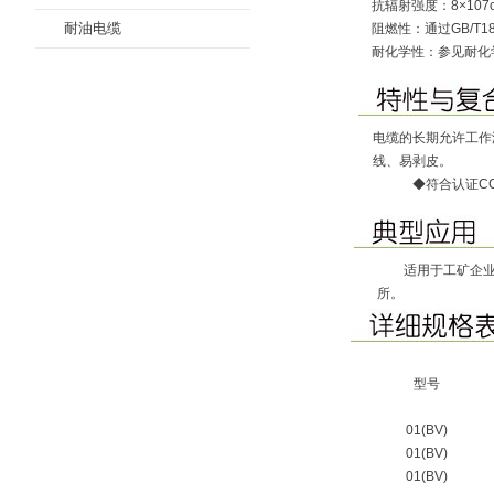
抗辐射强度：8×107cJ
耐油电缆
阻燃性：通过GB/T1
耐化学性：参见耐化
电缆的长期允许工作温
线、易剥皮。
◆符合认证CC
适用于工矿企业动
所。
型号
01(BV)
01(BV)
01(BV)